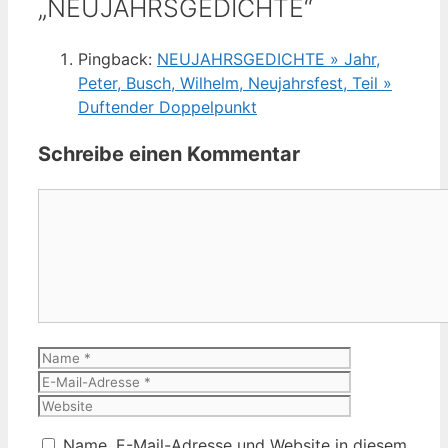
„NEUJAHRSGEDICHTE“
Pingback:
NEUJAHRSGEDICHTE » Jahr,
Peter, Busch, Wilhelm, Neujahrsfest, Teil »
Duftender Doppelpunkt
Schreibe einen Kommentar
Kommentar
Name
E-
Mail-
Website
Adresse
Name, E-Mail-Adresse und Website in diesem