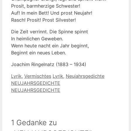
Prosit, barmherzige Schwester!
Auf! In mein Bett! Und prost Neujahr!
Rasch! Prosit! Prost Silvester!
Die Zeit verrinnt. Die Spinne spinnt
In heimlichen Geweben.
Wenn heute nacht ein Jahr beginnt,
Beginnt ein neues Leben.
Joachim Ringelnatz (1883 – 1934)
Kategorien
Schlagwörter
Lyrik
,
Vermischtes
Lyrik
,
Neujahrsgedichte
NEUJAHRSGEDICHTE
NEUJAHRSGEDICHTE
1 Gedanke zu