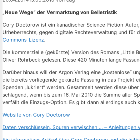
„Neue Wege“ der Vermarktung von Belletristik
Cory Doctorow ist ein kanadischer Science-Fiction-Autor, J
Urheberrechts, gegen digitale Rechteverwaltung und für d
Commons-Lizenz
.
Die kommerzielle (gekürzte) Version des Romans „Little B
Oliver Rohrbeck gelesen. Diese 420 Minuten lange Fassun
Darüber hinaus will der Argon Verlag eine „kostenlose“ un
die bereits vorliegende gekürzte Fassung in das Projekt 
Spenden „lukriert“ werden. Gesammelt werden diese über Pa
schlagend, wenn bis zum 16. Mai 2010 die Summe aller Spe
verfällt die Einzugs-Option. Es gibt dann allerdings auc
Website von Cory Doctorow
Daten verschlüsseln, Spuren verwischen … – Anleitungen v
Ein informativer Artikel über Cory Doctorow und die Initi