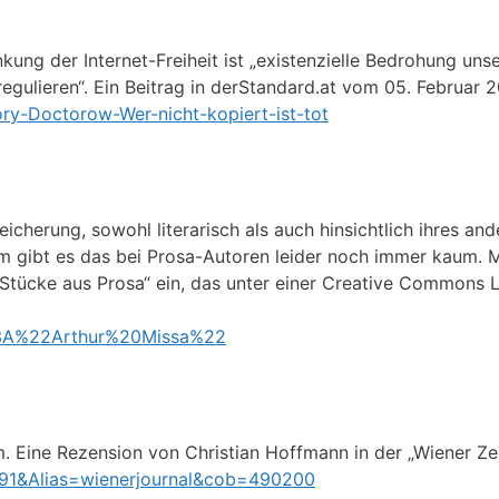
nkung der Internet-Freiheit ist „existenzielle Bedrohung unse
regulieren“. Ein Beitrag in derStandard.at vom 05. Februar 2
ry-Doctorow-Wer-nicht-kopiert-ist-tot
icherung, sowohl literarisch als auch hinsichtlich ihres a
gibt es das bei Prosa-Autoren leider noch immer kaum. Mir
Stücke aus Prosa“ ein, das unter einer Creative Commons 
r%3A%22Arthur%20Missa%22
m. Eine Rezension von Christian Hoffmann in der „Wiener Ze
591&Alias=wienerjournal&cob=490200