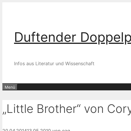
Zum
Inhalt
springen
Duftender Doppel
Infos aus Literatur und Wissenschaft
Menü
„Little Brother“ von Co
20.04.2014
13.05.2010
von
eag