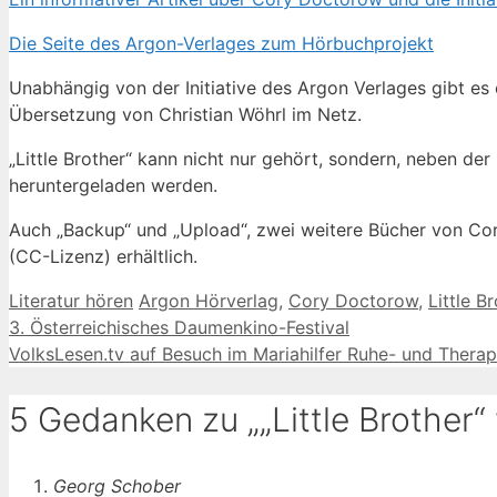
Die Seite des Argon-Verlages zum Hörbuchprojekt
Unabhängig von der Initiative des Argon Verlages gibt es
Übersetzung von Christian Wöhrl im Netz.
„Little Brother“ kann nicht nur gehört, sondern, neben de
heruntergeladen werden.
Auch „Backup“ und „Upload“, zwei weitere Bücher von Co
(CC-Lizenz) erhältlich.
Kategorien
Schlagwörter
Literatur hören
Argon Hörverlag
,
Cory Doctorow
,
Little B
3. Österreichisches Daumenkino-Festival
VolksLesen.tv auf Besuch im Mariahilfer Ruhe- und Therap
5 Gedanken zu „„Little Brother
Georg Schober