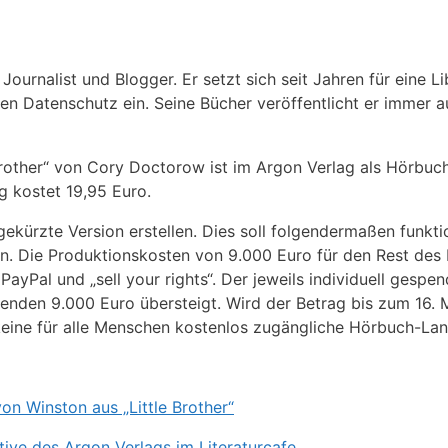
ournalist und Blogger. Er setzt sich seit Jahren für eine Li
en Datenschutz ein. Seine Bücher veröffentlicht er immer a
rother“ von Cory Doctorow ist im Argon Verlag als Hörbuch
g kostet 19,95 Euro.
gekürzte Version erstellen. Dies soll folgendermaßen funkti
ein. Die Produktionskosten von 9.000 Euro für den Rest des
yPal und „sell your rights“. Der jeweils individuell gespen
nden 9.000 Euro übersteigt. Wird der Betrag bis zum 16. Ma
h keine für alle Menschen kostenlos zugängliche Hörbuch-L
on Winston aus „Little Brother“
ative des Argon Verlags im Literaturcafe