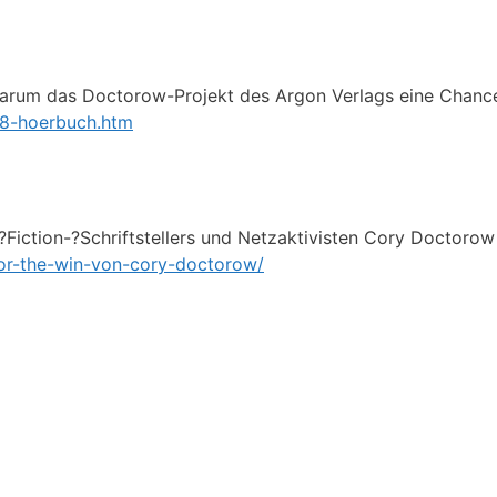
: Warum das Doctorow-Projekt des Argon Verlags eine Chanc
38-hoerbuch.htm
Fic­tion-?Schrift­stel­lers und Netz­ak­ti­vis­ten Cory Doc­to
for-the-win-von-cory-doctorow/