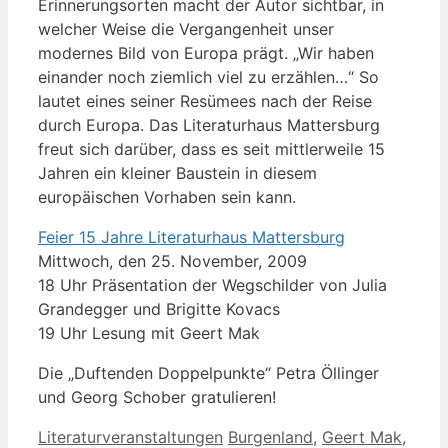
Erinnerungsorten macht der Autor sichtbar, in
welcher Weise die Vergangenheit unser
modernes Bild von Europa prägt. „Wir haben
einander noch ziemlich viel zu erzählen…“ So
lautet eines seiner Resümees nach der Reise
durch Europa. Das Literaturhaus Mattersburg
freut sich darüber, dass es seit mittlerweile 15
Jahren ein kleiner Baustein in diesem
europäischen Vorhaben sein kann.
Feier 15 Jahre Literaturhaus Mattersburg
Mittwoch, den 25. November, 2009
18 Uhr Präsentation der Wegschilder von Julia
Grandegger und Brigitte Kovacs
19 Uhr Lesung mit Geert Mak
Die „Duftenden Doppelpunkte“ Petra Öllinger
und Georg Schober gratulieren!
Kategorien
Schlagwörter
Literaturveranstaltungen
Burgenland
,
Geert Mak
,