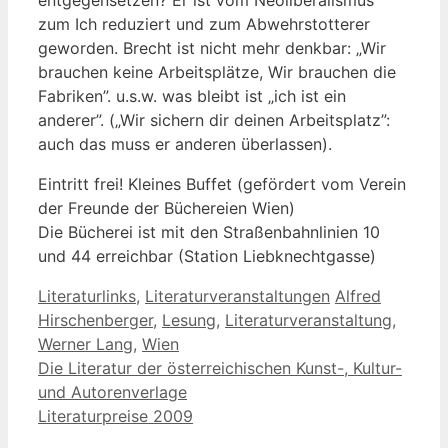
entgegensetzen? Er ist vom Neoliberalismus
zum Ich reduziert und zum Abwehrstotterer
geworden. Brecht ist nicht mehr denkbar: „Wir
brauchen keine Arbeitsplätze, Wir brauchen die
Fabriken”. u.s.w. was bleibt ist „ich ist ein
anderer”. („Wir sichern dir deinen Arbeitsplatz”:
auch das muss er anderen überlassen).
Eintritt frei! Kleines Buffet (gefördert vom Verein
der Freunde der Büchereien Wien)
Die Bücherei ist mit den Straßenbahnlinien 10
und 44 erreichbar (Station Liebknechtgasse)
Kategorien
Schlagwörter
Literaturlinks
,
Literaturveranstaltungen
Alfred
Hirschenberger
,
Lesung
,
Literaturveranstaltung
,
Werner Lang
,
Wien
Die Literatur der österreichischen Kunst-, Kultur-
und Autorenverlage
Literaturpreise 2009