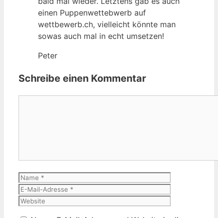
bald mal wieder. Letztens gab es auch
einen Puppenwettebwerb auf
wettbewerb.ch, vielleicht könnte man
sowas auch mal in echt umsetzen!
Peter
Schreibe einen Kommentar
Kommentar
Name
E-
Mail-
Website
Adresse