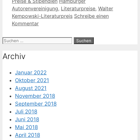
Kategorien
Schlagwörter
Preise & Stipendien
Hamburger
Autorenvereinigung
,
Literaturpreise
,
Walter
Kempowski-Literaturpreis
Schreibe einen
Kommentar
Suche
nach:
Archiv
Januar 2022
Oktober 2021
August 2021
November 2018
September 2018
Juli 2018
Juni 2018
Mai 2018
April 2018