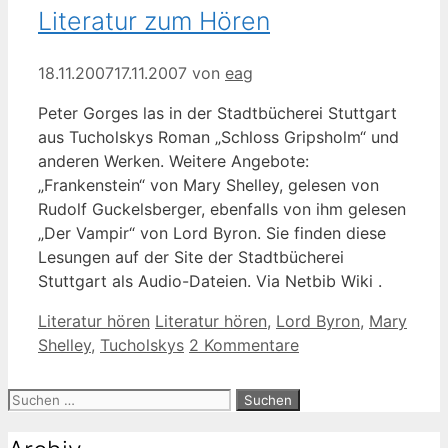
Literatur zum Hören
18.11.2007
17.11.2007
von
eag
Peter Gorges las in der Stadtbücherei Stuttgart
aus Tucholskys Roman „Schloss Gripsholm“ und
anderen Werken. Weitere Angebote:
„Frankenstein“ von Mary Shelley, gelesen von
Rudolf Guckelsberger, ebenfalls von ihm gelesen
„Der Vampir“ von Lord Byron. Sie finden diese
Lesungen auf der Site der Stadtbücherei
Stuttgart als Audio-Dateien. Via Netbib Wiki .
Kategorien
Schlagwörter
Literatur hören
Literatur hören
,
Lord Byron
,
Mary
Shelley
,
Tucholskys
2 Kommentare
Suche
nach: