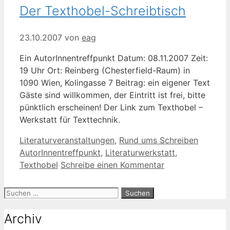
Der Texthobel-Schreibtisch
23.10.2007
von
eag
Ein AutorInnentreffpunkt Datum: 08.11.2007 Zeit:
19 Uhr Ort: Reinberg (Chesterfield-Raum) in
1090 Wien, Kolingasse 7 Beitrag: ein eigener Text
Gäste sind willkommen, der Eintritt ist frei, bitte
pünktlich erscheinen! Der Link zum Texthobel –
Werkstatt für Texttechnik.
Kategorien
Schlagw
Literaturveranstaltungen
,
Rund ums Schreiben
AutorInnentreffpunkt
,
Literaturwerkstatt
,
Texthobel
Schreibe einen Kommentar
Suche
nach:
Archiv