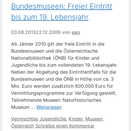
Bundesmuseen: Freier Eintritt
bis zum 19. Lebensjahr
03.08.2013
22.12.2009
von
eag
Ab Jänner 2010 gilt der freie Eintritt in die
Bundesmuseen und die Österreichische
Nationalbibliothek (ÖNB) für Kinder und
Jugendliche bis zum vollendeten 19. Lebensjahr.
Neben der Abgeltung des Eintrittentfalls für die
Bundesmuseen und die ÖNB in Höhe von ca. 3
Mio. Euro werden zusätzlich 600.000 Euro für
Vermittlungsprogramme zur Verfügung gestellt.
Teilnehmende Museen: Naturhistorisches
Museum …
Weiterlesen
Kategorien
Schlagwörter
Vermischtes
Jugendliche
,
Kinder
,
Museen
,
Österreich
Schreibe einen Kommentar