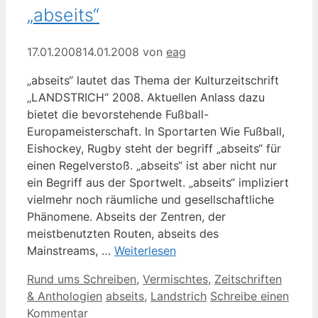
„abseits“
17.01.2008
14.01.2008
von
eag
„abseits“ lautet das Thema der Kulturzeitschrift
„LANDSTRICH“ 2008. Aktuellen Anlass dazu
bietet die bevorstehende Fußball-
Europameisterschaft. In Sportarten Wie Fußball,
Eishockey, Rugby steht der begriff „abseits“ für
einen Regelverstoß. „abseits“ ist aber nicht nur
ein Begriff aus der Sportwelt. „abseits“ impliziert
vielmehr noch räumliche und gesellschaftliche
Phänomene. Abseits der Zentren, der
meistbenutzten Routen, abseits des
Mainstreams, …
Weiterlesen
Kategorien
Rund ums Schreiben
,
Vermischtes
,
Zeitschriften
Schlagwörter
& Anthologien
abseits
,
Landstrich
Schreibe einen
Kommentar