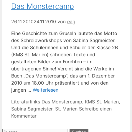
Das Monstercamp
26.11.2010
24.11.2010
von
eag
Eine Geschichte zum Gruseln lautete das Motto
des Schreibworkshops von Sabina Sagmeister.
Und die Schülerinnen und Schüler der Klasse 2B
(KMS St. Marien) schrieben Texte und
gestalteten Bilder zum Fürchten – im
übertragenen Sinne! Vereint sind die Werke im
Buch „Das Monstercamp“, das am 1. Dezember
2010 um 18.00 Uhr präsentiert und von den
jungen …
Weiterlesen
Kategorien
Schlagwörter
Literaturlinks
Das Monstercamp
,
KMS St. Marien
,
Sabina Sagmeister
,
St. Marien
Schreibe einen
Kommentar
Suche