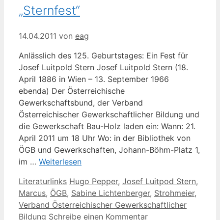
„Sternfest“
14.04.2011
von
eag
Anlässlich des 125. Geburtstages: Ein Fest für
Josef Luitpold Stern Josef Luitpold Stern (18.
April 1886 in Wien – 13. September 1966
ebenda) Der Österreichische
Gewerkschaftsbund, der Verband
Österreichischer Gewerkschaftlicher Bildung und
die Gewerkschaft Bau-Holz laden ein: Wann: 21.
April 2011 um 18 Uhr Wo: in der Bibliothek von
ÖGB und Gewerkschaften, Johann-Böhm-Platz 1,
im …
Weiterlesen
Kategorien
Schlagwörter
Literaturlinks
Hugo Pepper
,
Josef Luitpod Stern
,
Marcus
,
ÖGB
,
Sabine Lichtenberger
,
Strohmeier
,
Verband Österreichischer Gewerkschaftlicher
Bildung
Schreibe einen Kommentar