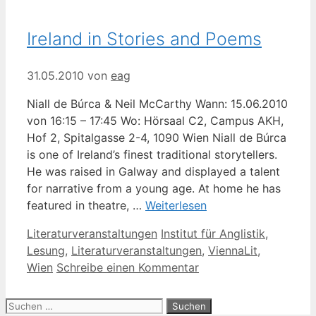
Ireland in Stories and Poems
31.05.2010
von
eag
Niall de Búrca & Neil McCarthy Wann: 15.06.2010
von 16:15 – 17:45 Wo: Hörsaal C2, Campus AKH,
Hof 2, Spitalgasse 2-4, 1090 Wien Niall de Búrca
is one of Ireland’s finest traditional storytellers.
He was raised in Galway and displayed a talent
for narrative from a young age. At home he has
featured in theatre, …
Weiterlesen
Kategorien
Schlagwörter
Literaturveranstaltungen
Institut für Anglistik
,
Lesung
,
Literaturveranstaltungen
,
ViennaLit
,
Wien
Schreibe einen Kommentar
Suche