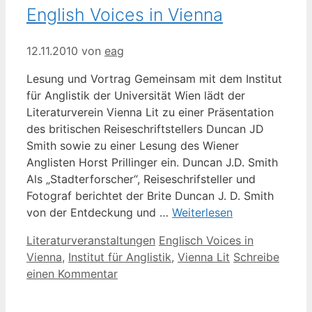
English Voices in Vienna
12.11.2010
von
eag
Lesung und Vortrag Gemeinsam mit dem Institut
für Anglistik der Universität Wien lädt der
Literaturverein Vienna Lit zu einer Präsentation
des britischen Reiseschriftstellers Duncan JD
Smith sowie zu einer Lesung des Wiener
Anglisten Horst Prillinger ein. Duncan J.D. Smith
Als „Stadterforscher“, Reiseschrifsteller und
Fotograf berichtet der Brite Duncan J. D. Smith
von der Entdeckung und …
Weiterlesen
Kategorien
Schlagwörter
Literaturveranstaltungen
Englisch Voices in
Vienna
,
Institut für Anglistik
,
Vienna Lit
Schreibe
einen Kommentar