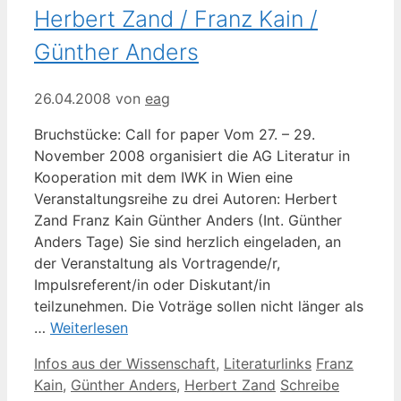
Herbert Zand / Franz Kain /
Günther Anders
26.04.2008
von
eag
Bruchstücke: Call for paper Vom 27. – 29.
November 2008 organisiert die AG Literatur in
Kooperation mit dem IWK in Wien eine
Veranstaltungsreihe zu drei Autoren: Herbert
Zand Franz Kain Günther Anders (Int. Günther
Anders Tage) Sie sind herzlich eingeladen, an
der Veranstaltung als Vortragende/r,
Impulsreferent/in oder Diskutant/in
teilzunehmen. Die Voträge sollen nicht länger als
…
Weiterlesen
Kategorien
Schlagwörte
Infos aus der Wissenschaft
,
Literaturlinks
Franz
Kain
,
Günther Anders
,
Herbert Zand
Schreibe