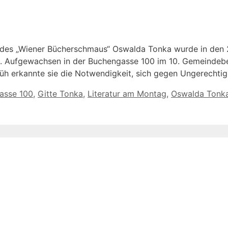
 des „Wiener Bücherschmaus“ Oswalda Tonka wurde in den 
en. Aufgewachsen in der Buchengasse 100 im 10. Gemeindebe
rüh erkannte sie die Notwendigkeit, sich gegen Ungerechti
örter
asse 100
,
Gitte Tonka
,
Literatur am Montag
,
Oswalda Tonk