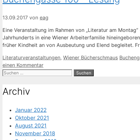
13.09.2017
von
eag
Eine Veranstaltung im Rahmen von „Literatur am Montag“
Jahrhunderts in eine Wiener Arbeiterfamilie hineingebor
früher Kindheit an von Ausbeutung und Elend begleitet. F
Kategorien
Schlagw
Literaturveranstaltungen
,
Wiener Bücherschmaus
Bucheng
einen Kommentar
Suche
nach:
Archiv
Januar 2022
Oktober 2021
August 2021
November 2018