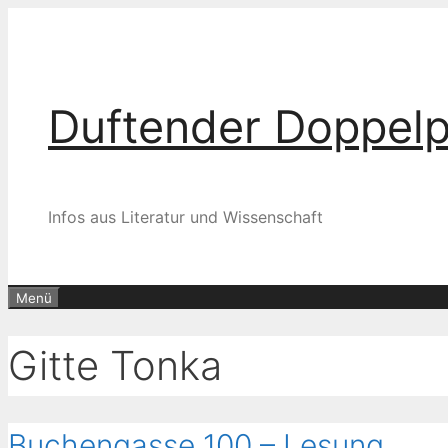
Zum
Inhalt
springen
Duftender Doppel
Infos aus Literatur und Wissenschaft
Menü
Gitte Tonka
Buchengasse 100 – Lesung