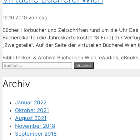
12.10.2010
von
eag
Bücher, Hörbücher und Zeitschriften rund um die Uhr Das A
Büchereikarte (die Jahreskarte kostet 18 Euro) zur Verfü
„Zweigstelle“. Auf der Seite der virtutellen Bücherei Wi
Kategorien
Schlagwörter
Bibliotheken & Archive
Büchereien Wien
,
eAudios
,
eBooks
Suche
nach:
Archiv
Januar 2022
Oktober 2021
August 2021
November 2018
September 2018