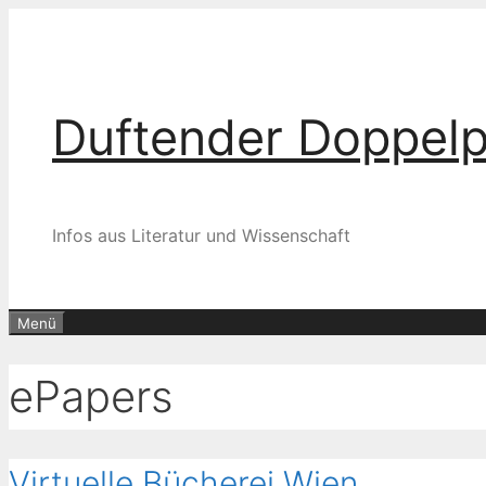
Zum
Inhalt
springen
Duftender Doppel
Infos aus Literatur und Wissenschaft
Menü
ePapers
Virtuelle Bücherei Wien