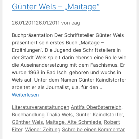
Günter Wels – „Maitage“
26.01.2011
26.01.2011
von
eag
Buchpräsentation Der Schriftsteller Günter Wels
präsentiert sein erstes Buch „Maitage –
Erzählungen“. Die Jugend des Schriftstellers in
der Stadt Wels spielt darin ebenso eine Rolle wie
die Auseinandersetzung mit dem Faschismus. Er
wurde 1963 in Bad Ischl geboren und wuchs in
Wels auf. Unter dem Namen Günter Kaindlstorfer
arbeitet er als Journalist, u.a. für den …
Weiterlesen
Kategorien
Schlagwörter
Literaturveranstaltungen
Antifa Oberösterreich
,
Buchhandlung Thalia Wels
,
Günter Kaindlstorfer
,
Günther Wels
,
Maitage. Alte Schmiede
,
Robert
Eiter
,
Wiener Zeitung
Schreibe einen Kommentar