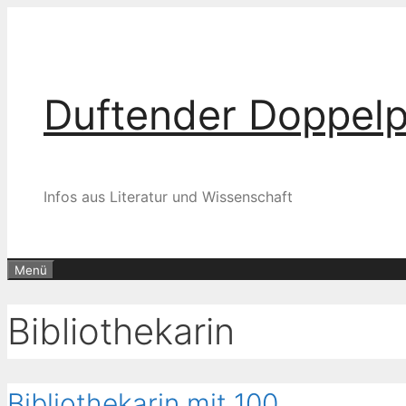
Zum
Inhalt
springen
Duftender Doppel
Infos aus Literatur und Wissenschaft
Menü
Bibliothekarin
Bibliothekarin mit 100