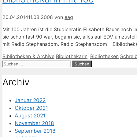
20.04.2014
11.08.2008
von
eag
Mit 100 Jahren ist die Studienrätin Elisabeth Bauer noch i
sie schon fast 90 war, begann sie, alles auf EDV umzustel
mit Radio Stephansdom. Radio Stephansdom – Bibliothekar
Kategorien
Schlagwörter
Bibliotheken & Archive
Bibliothekarin
,
Bibliotheken
Schrei
Suche
nach:
Archiv
Januar 2022
Oktober 2021
August 2021
November 2018
September 2018