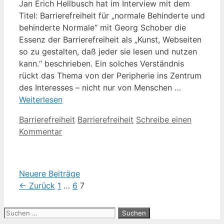
Jan Erich Hellbusch hat im Interview mit dem
Titel: Barrierefreiheit für „normale Behinderte und
behinderte Normale“ mit Georg Schober die
Essenz der Barrierefreiheit als „Kunst, Webseiten
so zu gestalten, daß jeder sie lesen und nutzen
kann.“ beschrieben. Ein solches Verständnis
rückt das Thema von der Peripherie ins Zentrum
des Interesses – nicht nur von Menschen …
Weiterlesen
Kategorien
Schlagwörter
Barrierefreiheit
Barrierefreiheit
Schreibe einen
Kommentar
Neuere Beiträge
Seite
Seite
Seite
←
Zurück
1
…
6
7
Suche