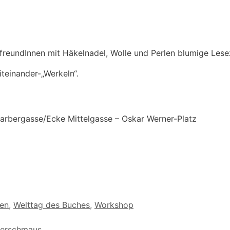
reundInnen mit Häkelnadel, Wolle und Perlen blumige Lese
einander-„Werkeln“.
Garbergasse/Ecke Mittelgasse – Oskar Werner-Platz
hen
,
Welttag des Buches
,
Workshop
cherschmaus