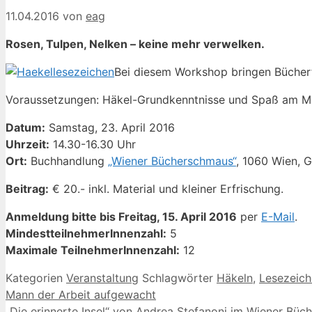
11.04.2016
von
eag
Rosen, Tulpen, Nelken – keine mehr verwelken.
Bei diesem Workshop bringen Bücherf
Voraussetzungen: Häkel-Grundkenntnisse und Spaß am Mit
Datum:
Samstag, 23. April 2016
Uhrzeit:
14.30-16.30 Uhr
Ort:
Buchhandlung
„Wiener Bücherschmaus“
, 1060 Wien, 
Beitrag:
€ 20.- inkl. Material und kleiner Erfrischung.
Anmeldung bitte bis Freitag, 15. April 2016
per
E-Mail
.
MindestteilnehmerInnenzahl:
5
Maximale TeilnehmerInnenzahl:
12
Kategorien
Veranstaltung
Schlagwörter
Häkeln
,
Lesezeic
Mann der Arbeit aufgewacht
„Die erinnerte Insel“ von Andrea Stefanoni im Wiener Bü