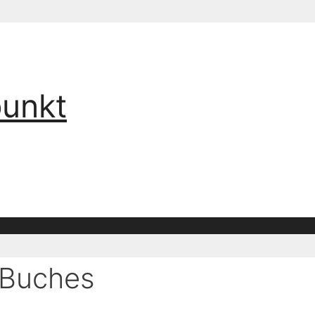
punkt
 Buches