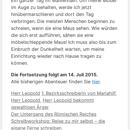
Ein ganzer Tag im Malvenhain. Um meine Möbel
im Auge zu behalten, werde ich jetzt
hinübermarschieren und dort den Tag
verbringen. Die meisten Menschen beginnen zu
schreien, wenn sie eine Maus sehen. Wie würden
die sich erst aufführen, sähen sie eine
möbelschleppende Maus! Ich muss also bis zum
Einbruch der Dunkelheit warten, um meine
Einrichtung wieder nach Hause tragen zu
können.
Die Fortsetzung folgt am 14. Juli 2015.
Alle bisherigen Abenteuer finden Sie
hier
.
Kategorien
Schlagwörter
Herr Leopold
1. Bezirksschreiberin von Mariahilf
,
Herr Leopold
,
Herr Leopold bekommt
gewaltigen Ärger
Der Untergang des Römischen Reiches
Schreibworkshop: Reise zu mir selbst – die
eigene Ferne schreiben