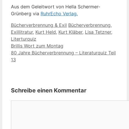
Aus dem Geleitwort von Hella Schermer-
Grünberg via
RuhrEcho Verlag.
Kategorien
Schlagwörter
Bücherverbrennung & Exil
Bücherverbrennung
,
Exillitratur
,
Kurt Held
,
Kurt Kläber
,
Lisa Tetzner
,
Literturquiz
Brillis Wort zum Montag
80 Jahre Bücherverbrennung – Literaturquiz Teil
13
Schreibe einen Kommentar
Kommentar