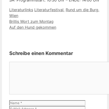
Kategorien
Schlagwörter
Literaturlinks
Literaturfestival
,
Rund um die Burg
,
Wien
Brillis Wort zum Montag
Auf den Hund gekommen
Schreibe einen Kommentar
Kommentar
Name
E-
Mail-
Website