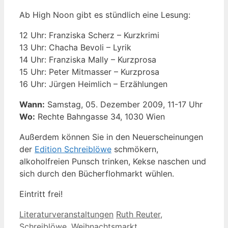
Ab High Noon gibt es stündlich eine Lesung:
12 Uhr: Franziska Scherz – Kurzkrimi
13 Uhr: Chacha Bevoli – Lyrik
14 Uhr: Franziska Mally – Kurzprosa
15 Uhr: Peter Mitmasser – Kurzprosa
16 Uhr: Jürgen Heimlich – Erzählungen
Wann:
Samstag, 05. Dezember 2009, 11-17 Uhr
Wo:
Rechte Bahngasse 34, 1030 Wien
Außerdem können Sie in den Neuerscheinungen
der
Edition Schreiblöwe
schmökern,
alkoholfreien Punsch trinken, Kekse naschen und
sich durch den Bücherflohmarkt wühlen.
Eintritt frei!
Kategorien
Schlagwörter
Literaturveranstaltungen
Ruth Reuter
,
Schreiblöwe
,
Weihnachtsmarkt