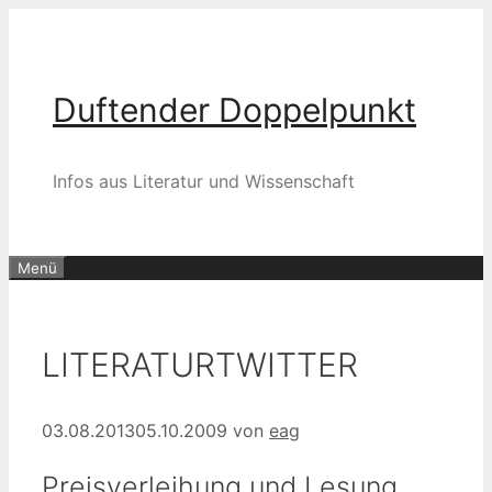
Zum
Inhalt
springen
Duftender Doppelpunkt
Infos aus Literatur und Wissenschaft
Menü
LITERATURTWITTER
03.08.2013
05.10.2009
von
eag
Preisverleihung und Lesung