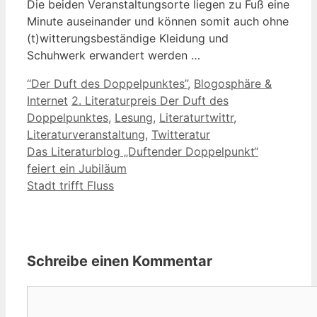
Die beiden Veranstaltungsorte liegen zu Fuß eine
Minute auseinander und können somit auch ohne
(t)witterungsbeständige Kleidung und
Schuhwerk erwandert werden …
Kategorien
“Der Duft des Doppelpunktes”
,
Blogosphäre &
Schlagwörter
Internet
2. Literaturpreis Der Duft des
Doppelpunktes
,
Lesung
,
Literaturtwittr
,
Literaturveranstaltung
,
Twitteratur
Das Literaturblog „Duftender Doppelpunkt“
feiert ein Jubiläum
Stadt trifft Fluss
Schreibe einen Kommentar
Kommentar