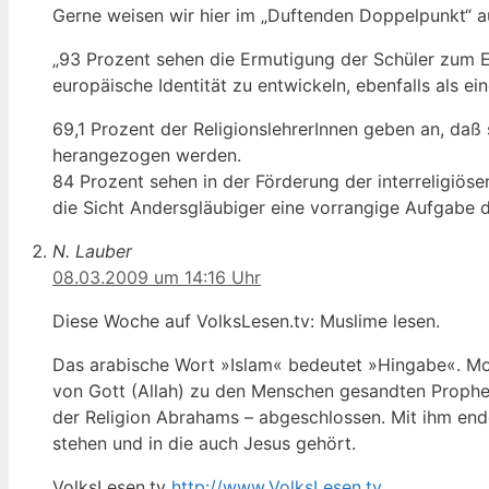
Gerne weisen wir hier im „Duftenden Doppelpunkt“ au
„93 Prozent sehen die Ermutigung der Schüler zum Ein
europäische Identität zu entwickeln, ebenfalls als ei
69,1 Prozent der ReligionslehrerInnen geben an, daß
herangezogen werden.
84 Prozent sehen in der Förderung der interreligiöse
die Sicht Andersgläubiger eine vorrangige Aufgabe d
N. Lauber
08.03.2009 um 14:16 Uhr
Diese Woche auf VolksLesen.tv: Muslime lesen.
Das arabische Wort »Islam« bedeutet »Hingabe«. Mo
von Gott (Allah) zu den Menschen gesandten Prophet
der Religion Abrahams – abgeschlossen. Mit ihm end
stehen und in die auch Jesus gehört.
VolksLesen.tv
http://www.VolksLesen.tv