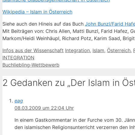
Wikipedia – Islam in Österreich
Siehe auch den Hineis auf das Buch
John Bunzl/Farid Hafe
Mit Beiträgen von: Chris Allen, Matti Bunzl, Farid Hafez, 
Markom/Heidi Weinhäupl, Richard Potz, Karim Saad, Brigit
Kategorien
Schlagwörter
Infos aus der Wissenschaft
Integration
,
Islam
,
Österreich
,
INTEGRATION
Buchliebling-Wettbewerb
2 Gedanken zu „Der Islam in Öst
eag
08.03.2009 um 22:04 Uhr
In einem Gastkommentar in der Furche vom 30. Jänn
den islamischen Religionsunterricht verzerren den Inha