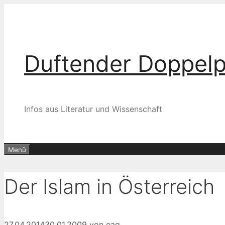
Zum
Inhalt
springen
Duftender Doppel
Infos aus Literatur und Wissenschaft
Menü
Der Islam in Österreich
27.04.2014
30.01.2009
von
eag