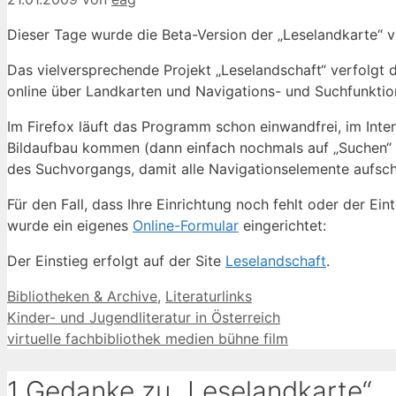
Dieser Tage wurde die Beta-Version der „Leselandkarte“ ve
Das vielversprechende Projekt „Leselandschaft“ verfolgt da
online über Landkarten und Navigations- und Suchfunktio
Im Firefox läuft das Programm schon einwandfrei, im Inte
Bildaufbau kommen (dann einfach nochmals auf „Suchen“ kl
des Suchvorgangs, damit alle Navigationselemente aufsche
Für den Fall, dass Ihre Einrichtung noch fehlt oder der E
wurde ein eigenes
Online-Formular
eingerichtet:
Der Einstieg erfolgt auf der Site
Leselandschaft
.
Kategorien
Bibliotheken & Archive
,
Literaturlinks
Kinder- und Jugendliteratur in Österreich
virtuelle fachbibliothek medien bühne film
1 Gedanke zu „Leselandkarte“