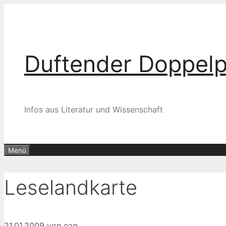
Zum
Inhalt
springen
Duftender Doppel
Infos aus Literatur und Wissenschaft
Menü
Leselandkarte
21.01.2009
von
eag