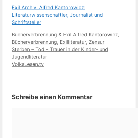
Exil Archiv: Alfred Kantorowicz:
Literaturwissenschaftler, Journalist und
Schriftsteller
Kategorien
Schlagwörter
Bücherverbrennung & Exil
Alfred Kantorowicz
,
Bücherverbrennung
,
Exilliteratur
,
Zensur
Sterben – Tod – Trauer in der Kinder- und
Jugendliteratur
VolksLesen.tv
Schreibe einen Kommentar
Kommentar