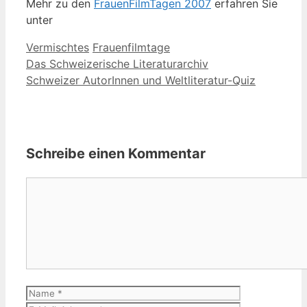
Mehr zu den
FrauenFilmTagen 2007
erfahren Sie
unter
Kategorien
Schlagwörter
Vermischtes
Frauenfilmtage
Das Schweizerische Literaturarchiv
Schweizer AutorInnen und Weltliteratur-Quiz
Schreibe einen Kommentar
Kommentar
Name
E-