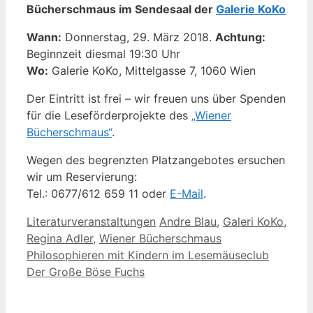
Bücherschmaus im Sendesaal der
Galerie KoKo
Wann:
Donnerstag, 29. März 2018.
Achtung:
Beginnzeit diesmal 19:30 Uhr
Wo:
Galerie KoKo, Mittelgasse 7, 1060 Wien
Der Eintritt ist frei – wir freuen uns über Spenden
für die Leseförderprojekte des
„Wiener
Bücherschmaus“
.
Wegen des begrenzten Platzangebotes ersuchen
wir um Reservierung:
Tel.: 0677/612 659 11 oder
E-Mail
.
Kategorien
Schlagwörter
Literaturveranstaltungen
Andre Blau
,
Galeri KoKo
,
Regina Adler
,
Wiener Bücherschmaus
Philosophieren mit Kindern im Lesemäuseclub
Der Große Böse Fuchs