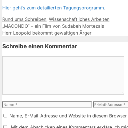
Hier geht’s zum detailierten Tagungsprogramm.
Kategorien
Rund ums Schreiben
,
Wissenschaftliches Arbeiten
„MACONDO“ – ein Film von Sudabeh Mortezais
Herr Leopold bekommt gewaltigen Ärger
Schreibe einen Kommentar
Kommentar
Name
E-
Mail-
Name, E-Mail-Adresse und Website in diesem Browser
Adresse
Mit dem Abschicken eines Kommentars erkläre ich mic