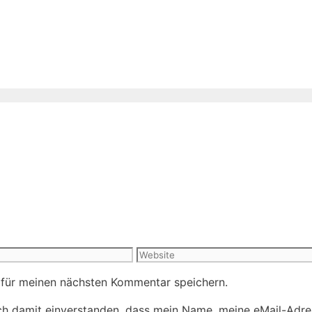
Website
 für meinen nächsten Kommentar speichern.
h damit einverstanden, dass mein Name, meine eMail-Adre