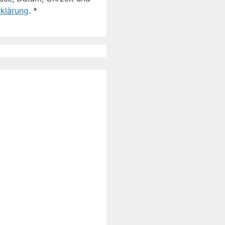
klärung
.
*