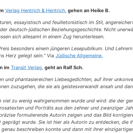
em
Verlag Hentrich & Hentrich
,
gehen an Heike B.
ren, essayistisch und feuilletonistisch im Stil, angereicher
 deutsch-jüdischen Beziehungsgeschichte. Nicht unerwähn
assen sich allesamt in einem Zug herunterlesen.
 Preis besonders einem jüngeren Lesepublikum. Und Lehrern
s Herz gelegt sein.“
Via
Jüdische Allgemeine.
n im
Transit Verlag
,
geht an Ralf Sch.
hen und phantasiereichen Liebesgedichten, auf ihrer unkonv
onen zuzugehen, die sie als geistesverwandt ansah und dan
 die viel zu wenig wahrgenommen wurde und wird: die der g
Prosatexten und Porträts aus den zehner und zwanziger Jahre
 präzise formulierende Autorin zeigen und das Bild korrigier
) geprägt wurde. Sie ist hier als Autorin zu entdecken, die
d genau beschreiben konnte und dann mit ihrer einzigartig