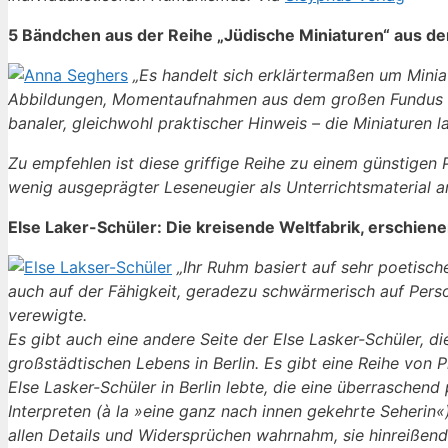
5 Bändchen aus der Reihe „Jüdische Miniaturen“ aus d
„Es handelt sich erklärtermaßen um Miniatu
Abbildungen, Momentaufnahmen aus dem großen Fundus der
banaler, gleichwohl praktischer Hinweis – die Miniaturen l
Zu empfehlen ist diese griffige Reihe zu einem günstigen
wenig ausgeprägter Leseneugier als Unterrichtsmaterial an
Else Laker-Schüler: Die kreisende Weltfabrik, erschiene
„Ihr Ruhm basiert auf sehr poetisc
auch auf der Fähigkeit, geradezu schwärmerisch auf Pers
verewigte.
Es gibt auch eine andere Seite der Else Lasker-Schüler,
großstädtischen Lebens in Berlin. Es gibt eine Reihe von 
Else Lasker-Schüler in Berlin lebte, die eine überraschend
Interpreten (à la »eine ganz nach innen gekehrte Seherin«
allen Details und Widersprüchen wahrnahm, sie hinreißen