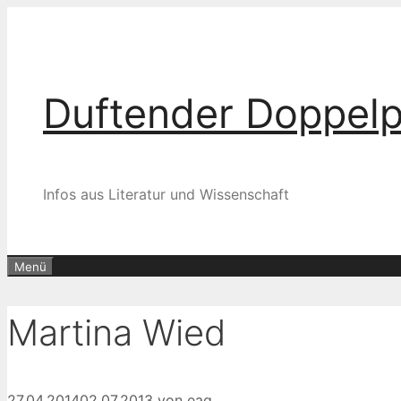
Zum
Inhalt
springen
Duftender Doppel
Infos aus Literatur und Wissenschaft
Menü
Martina Wied
27.04.2014
02.07.2013
von
eag