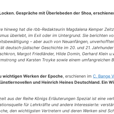
Locken. Gespräche mit Überlebeden der Shoa, erschiene
e hinweg hat die rbb-Redakteurin Magdalena Kemper Zeitze
mus überlebt, im Exil oder im Untergrund. Sie berichten vo
itsbewältigung – aber auch von Neuanfängen, unverhofftem
rät deutsch-jüdischer Geschichte im 20. und 21. Jahrhunde
hkron, Margot Friedländer, Hilde Domin, Gerhard Klein u.v.
Armstrong und Karsten Troyke sowie einem umfangreichen B
 zu wichtigen Werken der Epoche
, erschienen im
C. Bange V
Künstlernovellen und Heinrich Heines Deutschland. Ein 
eit aus der Reihe Königs Erläuterungen Spezial ist eine ve
tionsquelle für Lehrkräfte und andere Interessierte: verstän
oche, den wichtigsten Vertretern und deren Werken sind Sch