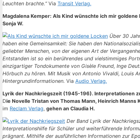
Leuchten brachte.“
Via
Transit Verlag.
Magdalena Kemper: Als Kind wünschte ich mir goldene 
Sonja W.
Über 30 Jahr
haben eine Gemeinsamkeit: Sie haben den Nationalsozialis
geliebter Menschen, von der eigenen Art der Vergangenhe
Entstanden ist so ein berührendes und vielstimmiges Port
einzigartiger Tondokumente von Gisèle Freund, Inge Deutsc
Hörbuch zu hören. Mit Musik von Antonio Vivaldi, Louis 
Hintergrundinformationen.
Via
Audio Verlag.
Lyrik der Nachkriegszeit (1945-196). Interpretationen
D
ie Novelle Tristan von Thomas Mann, Heinrich Manns 
im
Reclam Verlag
,
gehen an Claudia H.
Der Band Lyrik der Nachkriegsz
Interpretationshilfe für Schüler und weiterführende Informa
prägnant. Mithilfe der ausführlichen Informationen zur Ep