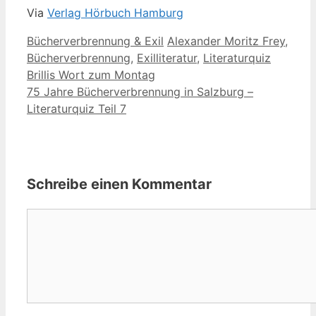
Via
Verlag Hörbuch Hamburg
Kategorien
Schlagwörter
Bücherverbrennung & Exil
Alexander Moritz Frey
,
Bücherverbrennung
,
Exilliteratur
,
Literaturquiz
Brillis Wort zum Montag
75 Jahre Bücherverbrennung in Salzburg –
Literaturquiz Teil 7
Schreibe einen Kommentar
Kommentar