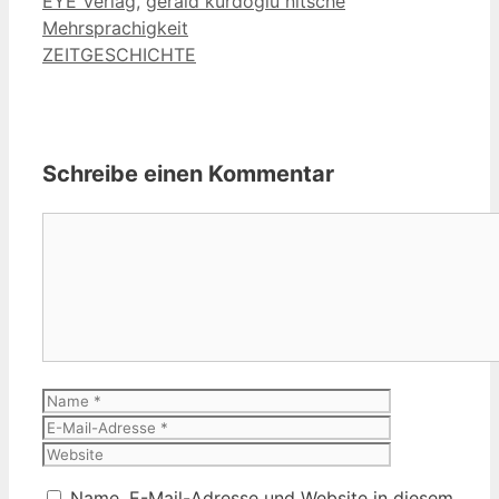
EYE Verlag
,
gerald kurdoglu nitsche
Mehrsprachigkeit
ZEITGESCHICHTE
Schreibe einen Kommentar
Kommentar
Name
E-
Mail-
Website
Adresse
Name, E-Mail-Adresse und Website in diesem