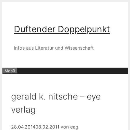
Zum
Inhalt
springen
Duftender Doppelpunkt
Infos aus Literatur und Wissenschaft
Menü
gerald k. nitsche – eye
verlag
28.04.2014
08.02.2011
von
eag