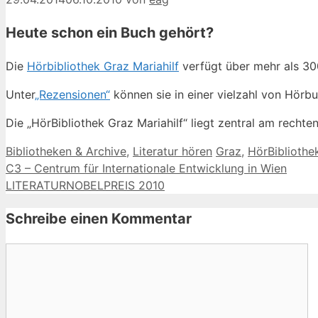
Heute schon ein Buch gehört?
Die
Hörbibliothek Graz Mariahilf
verfügt über mehr als 300
Unter
„Rezensionen“
können sie in einer vielzahl von Hö
Die „HörBibliothek Graz Mariahilf“ liegt zentral am rechte
Kategorien
Schlagwörter
Bibliotheken & Archive
,
Literatur hören
Graz
,
HörBibliothe
C3 – Centrum für Internationale Entwicklung in Wien
LITERATURNOBELPREIS 2010
Schreibe einen Kommentar
Kommentar