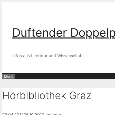
Zum
Inhalt
springen
Duftender Doppel
Infos aus Literatur und Wissenschaft
Menü
Hörbibliothek Graz
29.04.2014
06.10.2010
von
eag