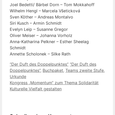
Joel Bedetti/ Bärbel Dorn – Tom Mokkahoff
Wilhelm Hengl – Marcela Všeticková
Sven Köther – Andreas Montalvo
Siri Kusch – Armin Schmidt
Evelyn Leip – Susanne Gregor
Oliver Meiser – Johanna Vorholz
Anna-Katharina Pelkner – Esther Sheelag
Schmidt
Annette Scholonek – Silke Rath
Kategorien
Schlagwörter
“Der Duft des Doppelpunktes”
“Der Duft des
Doppelpunktes”
,
Buchpaket
,
Teams zweite Stufe
,
Urkunde
Kongress „Momentum“ zum Thema Solidarität
Kulturelle Vielfalt gestalten