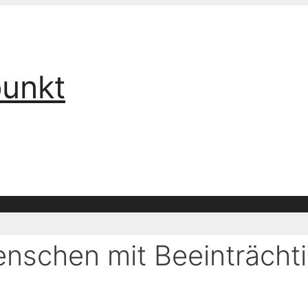
punkt
enschen mit Beeinträcht