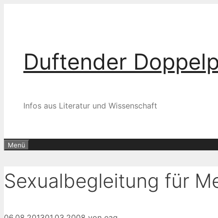
Zum
Inhalt
springen
Duftender Doppel
Infos aus Literatur und Wissenschaft
Menü
Sexualbegleitung für M
06.08.2013
01.03.2008
von
eag