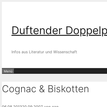
Zum
Inhalt
springen
Duftender Doppel
Infos aus Literatur und Wissenschaft
Menü
Cognac & Biskotten
06.08.2013
20.09.2007
von
eag