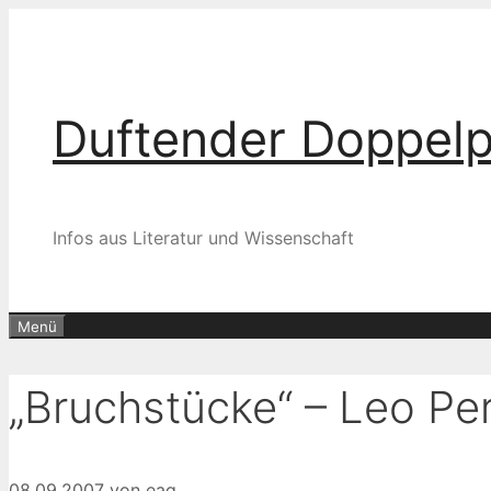
Zum
Inhalt
springen
Duftender Doppel
Infos aus Literatur und Wissenschaft
Menü
„Bruchstücke“ – Leo Pe
08.09.2007
von
eag