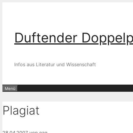
Zum
Inhalt
springen
Duftender Doppel
Infos aus Literatur und Wissenschaft
Menü
Plagiat
28.04.2007
von
eag