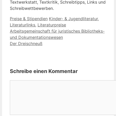
Textwerkstatt, Textkritik, Schreibtipps, Links und
Schreibwettbewerben.
Kategorien
Schlagwörter
Preise & Stipendien
Kinder- & Jugendliteratur
,
Literaturlinks
,
Literaturpreise
Arbeitsgemeinschaft für juristisches Bibliotheks-
und Dokumentationswesen
Der Dreischneuß
Schreibe einen Kommentar
Kommentar