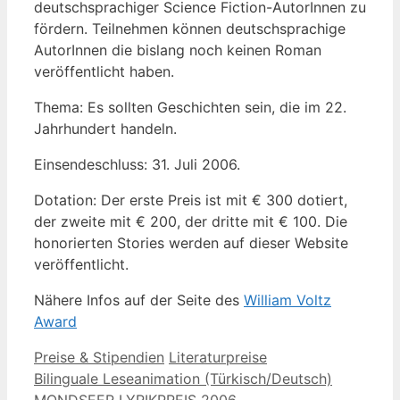
deutschsprachiger Science Fiction-AutorInnen zu
fördern. Teilnehmen können deutschsprachige
AutorInnen die bislang noch keinen Roman
veröffentlicht haben.
Thema: Es sollten Geschichten sein, die im 22.
Jahrhundert handeln.
Einsendeschluss: 31. Juli 2006.
Dotation: Der erste Preis ist mit € 300 dotiert,
der zweite mit € 200, der dritte mit € 100. Die
honorierten Stories werden auf dieser Website
veröffentlicht.
Nähere Infos auf der Seite des
William Voltz
Award
Kategorien
Schlagwörter
Preise & Stipendien
Literaturpreise
Bilinguale Leseanimation (Türkisch/Deutsch)
MONDSEER LYRIKPREIS 2006