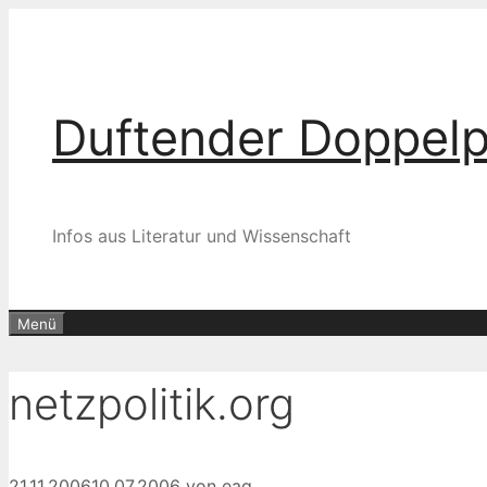
Zum
Inhalt
springen
Duftender Doppel
Infos aus Literatur und Wissenschaft
Menü
netzpolitik.org
21.11.2006
10.07.2006
von
eag