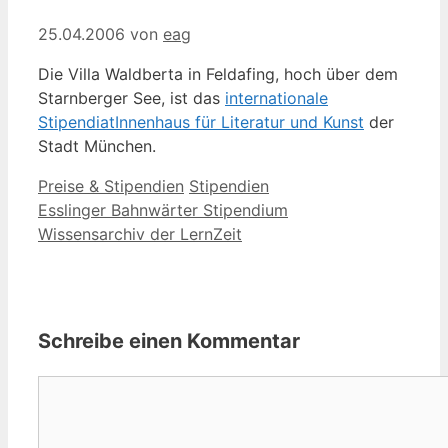
25.04.2006
von
eag
Die Villa Waldberta in Feldafing, hoch über dem
Starnberger See, ist das
internationale
StipendiatInnenhaus für Literatur und Kunst
der
Stadt München.
Kategorien
Schlagwörter
Preise & Stipendien
Stipendien
Esslinger Bahnwärter Stipendium
Wissensarchiv der LernZeit
Schreibe einen Kommentar
Kommentar